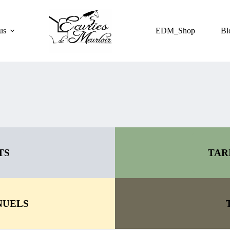
us
EDM_Shop
Bl
TS
TAR
NUELS