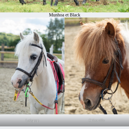
Munhoa et Black
Lolypop
Gribouille