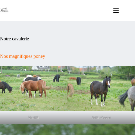
Passer
au
contenu
Notre cavalerie
Nos magnifiques poney
Vanille
Jolie Coeur